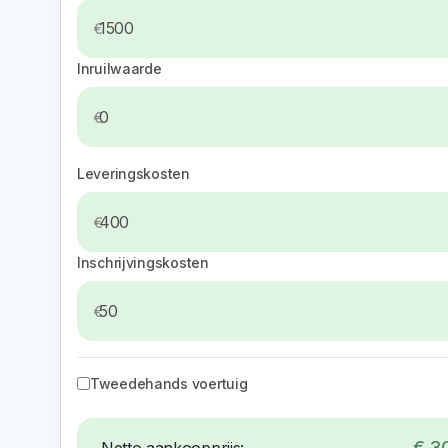
Inruilwaarde
Leveringskosten
Inschrijvingskosten
Tweedehands voertuig
€ 3
Netto aankoopprijs: