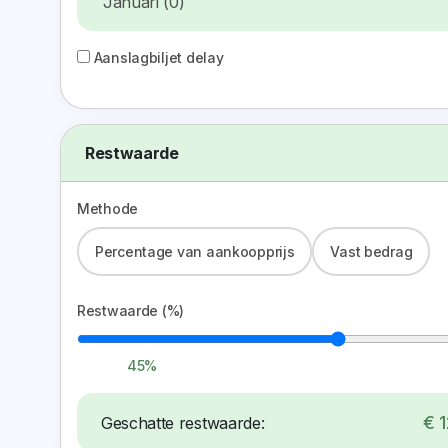
Aanslagbiljet delay
Restwaarde
Methode
Percentage van aankoopprijs
Vast bedrag
Restwaarde (%)
45%
€ 
Geschatte restwaarde: