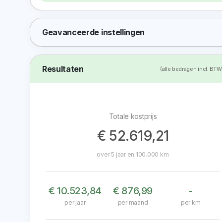
Geavanceerde instellingen
Resultaten
(alle bedragen incl. BTW
Totale kostprijs
€ 52.619,21
over
5
jaar en
100.000
km
€ 10.523,84
€ 876,99
-
per jaar
per maand
per km