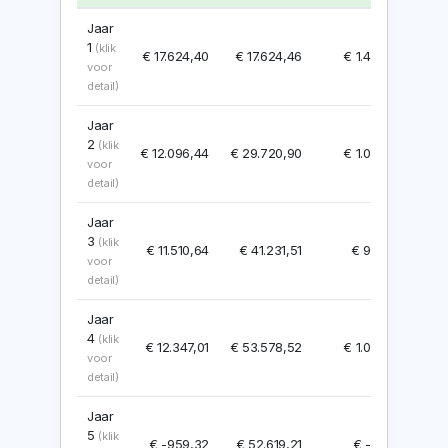
Jaar
1
(klik
€ 17.624,40
€ 17.624,46
€ 1.468,70
voor
detail)
Jaar
2
(klik
€ 12.096,44
€ 29.720,90
€ 1.008,04
voor
detail)
Jaar
3
(klik
€ 11.510,64
€ 41.231,51
€ 959,22
voor
detail)
Jaar
4
(klik
€ 12.347,01
€ 53.578,52
€ 1.028,92
voor
detail)
Jaar
5
(klik
€ -959,32
€ 52.619,21
€ -79,94